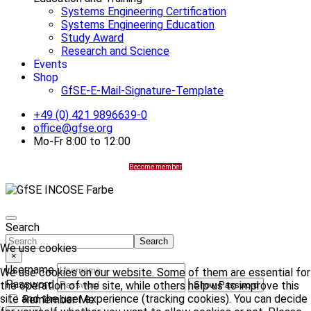
Systems Engineering Certification
Systems Engineering Education
Study Award
Research and Science
Events
Shop
GfSE-E-Mail-Signature-Template
+49 (0) 421 9896639-0
office@gfse.org
Mo-Fr 8:00 to 12:00
Become member
Search
Search
We use cookies
×
Username
We use cookies on our website. Some of them are essential for
Password
the operation of the site, while others help us to improve this
Show Password
site and the user experience (tracking cookies). You can decide
Remember Me