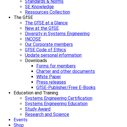
Standards & Norms
SE Knowledge
Ressources Collection
The GfSE
The GfSE at a Glance
New at the GfSE
Diversity in Systems Engineering
INCOSE
Our Corporate members
GfSE Code of Ethics
Update personal information
Downloads
Forms for members
Charter and other documents
White Paper
Press releases
GfSE-Publisher/Free E-Books
Education and Training
Systems Engineering Certification
Systems Engineering Education
Study Award
Research and Science
Events
Shop