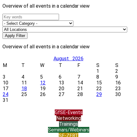
Overview of all events in a calendar view
Overview of all events in a calendar view
August
2026
M
T
W
T
F
S
S
1
2
3
4
5
6
7
8
9
10
11
12
13
14
15
16
17
18
19
20
21
22
23
24
25
26
27
28
29
30
31
GfSE-Events
Networking
Trainings
Seminars/Webinars
SE-ZERT