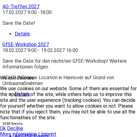
AG-Treffen 2027
17.02.2027
9:00
-
18:00
Save the Date!
Details
GfSE-Workshop 2027
18.02.2027
9:00
- 19.02.2027
16:00
Save the Date für den nächsten GfSE-Workshop! Weitere
Informationen folgen.
ACHTUNG: neue Location in Hannover auf Grund von
We use cookies
Umbaumaßnahmen
We use cookies on our website. Some of them are essential for
Details
the operation of the site, while others help us to improve this
site and the user experience (tracking cookies). You can decide
for yourself whether you want to allow cookies or not. Please
note that if you reject them, you may not be able to use all the
functionalities of the site.
GfSE Events:
Ok
Decline
More information
|
Imprint
All GfSE Events