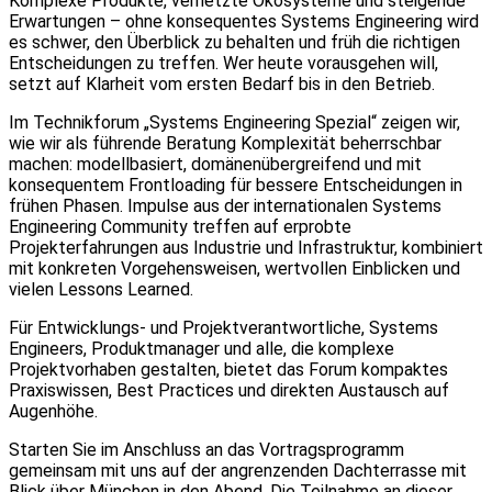
Komplexe Produkte, vernetzte Ökosysteme und steigende
Erwartungen – ohne konsequentes Systems Engineering wird
es schwer, den Überblick zu behalten und früh die richtigen
Entscheidungen zu treffen. Wer heute vorausgehen will,
setzt auf Klarheit vom ersten Bedarf bis in den Betrieb.
Im Technikforum „Systems Engineering Spezial“ zeigen wir,
wie wir als führende Beratung Komplexität beherrschbar
machen: modellbasiert, domänenübergreifend und mit
konsequentem Frontloading für bessere Entscheidungen in
frühen Phasen. Impulse aus der internationalen Systems
Engineering Community treffen auf erprobte
Projekterfahrungen aus Industrie und Infrastruktur, kombiniert
mit konkreten Vorgehensweisen, wertvollen Einblicken und
vielen Lessons Learned.
Für Entwicklungs- und Projektverantwortliche, Systems
Engineers, Produktmanager und alle, die komplexe
Projektvorhaben gestalten, bietet das Forum kompaktes
Praxiswissen, Best Practices und direkten Austausch auf
Augenhöhe.
Starten Sie im Anschluss an das Vortragsprogramm
gemeinsam mit uns auf der angrenzenden Dachterrasse mit
Blick über München in den Abend. Die Teilnahme an dieser