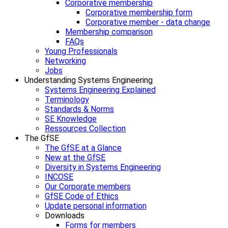
Corporative membership
Corporative membership form
Corporative member - data change
Membership comparison
FAQs
Young Professionals
Networking
Jobs
Understanding Systems Engineering
Systems Engineering Explained
Terminology
Standards & Norms
SE Knowledge
Ressources Collection
The GfSE
The GfSE at a Glance
New at the GfSE
Diversity in Systems Engineering
INCOSE
Our Corporate members
GfSE Code of Ethics
Update personal information
Downloads
Forms for members