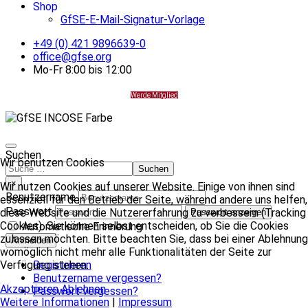
Shop
GfSE-E-Mail-Signatur-Vorlage
+49 (0) 421 9896639-0
office@gfse.org
Mo-Fr 8:00 bis 12:00
Werde Mitglied
Suchen
Wir benutzen Cookies
Suchen
×
Wir nutzen Cookies auf unserer Website. Einige von ihnen sind
Benutzername
essenziell für den Betrieb der Seite, während andere uns helfen,
Passwort
diese Website und die Nutzererfahrung zu verbessern (Tracking
Passwort anzeigen
Cookies). Sie können selbst entscheiden, ob Sie die Cookies
Automatische Erinnerung
zulassen möchten. Bitte beachten Sie, dass bei einer Ablehnung
Anmelden
womöglich nicht mehr alle Funktionalitäten der Seite zur
Registrieren
Verfügung stehen.
Benutzername vergessen?
Akzeptieren
Ablehnen
Passwort vergessen?
Weitere Informationen
|
Impressum