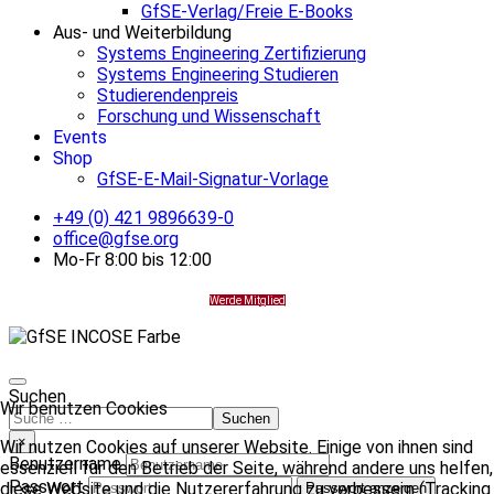
GfSE-Verlag/Freie E-Books
Aus- und Weiterbildung
Systems Engineering Zertifizierung
Systems Engineering Studieren
Studierendenpreis
Forschung und Wissenschaft
Events
Shop
GfSE-E-Mail-Signatur-Vorlage
+49 (0) 421 9896639-0
office@gfse.org
Mo-Fr 8:00 bis 12:00
Werde Mitglied
Suchen
Wir benutzen Cookies
Suchen
×
Wir nutzen Cookies auf unserer Website. Einige von ihnen sind
Benutzername
essenziell für den Betrieb der Seite, während andere uns helfen,
Passwort
diese Website und die Nutzererfahrung zu verbessern (Tracking
Passwort anzeigen