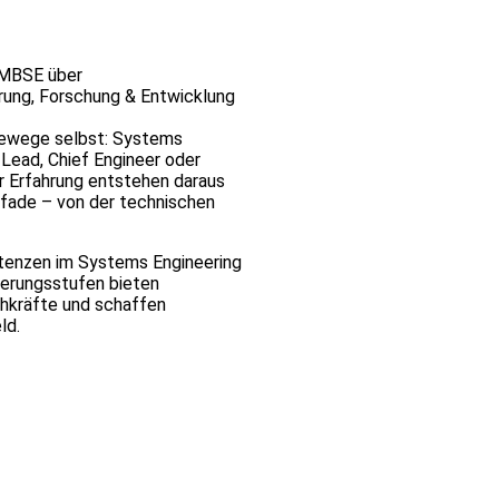
 MBSE über
rung, Forschung & Entwicklung
erewege selbst: Systems
Lead, Chief Engineer oder
r Erfahrung entstehen daraus
pfade – von der technischen
enzen im Systems Engineering
ierungsstufen bieten
chkräfte und schaffen
ld.