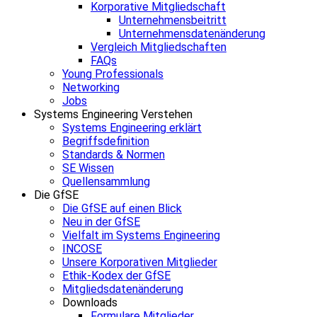
Korporative Mitgliedschaft
Unternehmensbeitritt
Unternehmensdatenänderung
Vergleich Mitgliedschaften
FAQs
Young Professionals
Networking
Jobs
Systems Engineering Verstehen
Systems Engineering erklärt
Begriffsdefinition
Standards & Normen
SE Wissen
Quellensammlung
Die GfSE
Die GfSE auf einen Blick
Neu in der GfSE
Vielfalt im Systems Engineering
INCOSE
Unsere Korporativen Mitglieder
Ethik-Kodex der GfSE
Mitgliedsdatenänderung
Downloads
Formulare Mitglieder