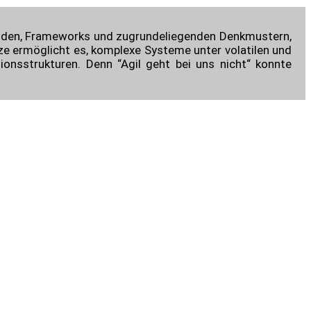
thoden, Frameworks und zugrundeliegenden Denkmustern,
ze ermöglicht es, komplexe Systeme unter volatilen und
nsstrukturen. Denn “Agil geht bei uns nicht“ konnte