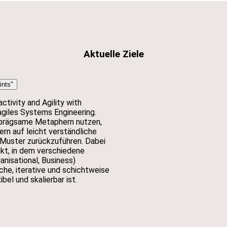
Aktuelle Ziele
ints"
tivity and Agility with
 agiles Systems Engineering.
nprägsame Metaphern nutzen,
n auf leicht verständliche
 Muster zurückzuführen. Dabei
nkt, in dem verschiedene
nisational, Business)
iche, iterative und schichtweise
bel und skalierbar ist.