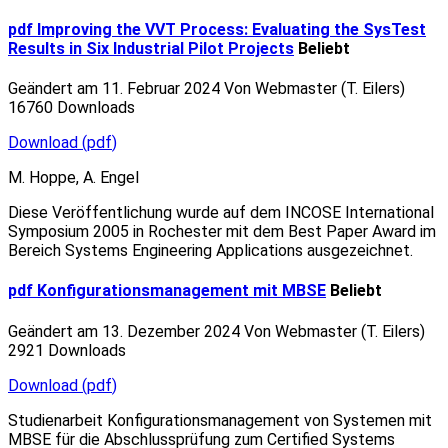
pdf
Improving the VVT Process: Evaluating the SysTest
Results in Six Industrial Pilot Projects
Beliebt
Geändert am 11. Februar 2024
Von
Webmaster (T. Eilers)
16760 Downloads
Download
(
pdf
)
M. Hoppe, A. Engel
Diese Veröffentlichung wurde auf dem INCOSE International
Symposium 2005 in Rochester mit dem Best Paper Award im
Bereich Systems Engineering Applications ausgezeichnet.
pdf
Konfigurationsmanagement mit MBSE
Beliebt
Geändert am 13. Dezember 2024
Von
Webmaster (T. Eilers)
2921 Downloads
Download
(
pdf
)
Studienarbeit Konfigurationsmanagement von Systemen mit
MBSE für die Abschlussprüfung zum Certified Systems