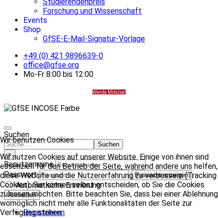
Studierendenpreis
Forschung und Wissenschaft
Events
Shop
GfSE-E-Mail-Signatur-Vorlage
+49 (0) 421 9896639-0
office@gfse.org
Mo-Fr 8:00 bis 12:00
Werde Mitglied
Suchen
Wir benutzen Cookies
Suchen
×
Wir nutzen Cookies auf unserer Website. Einige von ihnen sind
Benutzername
essenziell für den Betrieb der Seite, während andere uns helfen,
Passwort
diese Website und die Nutzererfahrung zu verbessern (Tracking
Passwort anzeigen
Cookies). Sie können selbst entscheiden, ob Sie die Cookies
Automatische Erinnerung
zulassen möchten. Bitte beachten Sie, dass bei einer Ablehnung
Anmelden
womöglich nicht mehr alle Funktionalitäten der Seite zur
Verfügung stehen.
Registrieren