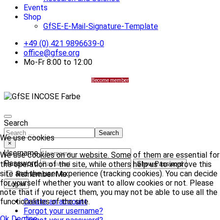
Events
Shop
GfSE-E-Mail-Signature-Template
+49 (0) 421 9896639-0
office@gfse.org
Mo-Fr 8:00 to 12:00
Become member
Search
Search
We use cookies
×
Username
We use cookies on our website. Some of them are essential for
Password
the operation of the site, while others help us to improve this
Show Password
site and the user experience (tracking cookies). You can decide
Remember Me
for yourself whether you want to allow cookies or not. Please
Log in
note that if you reject them, you may not be able to use all the
Create an account
functionalities of the site.
Forgot your username?
Ok
Decline