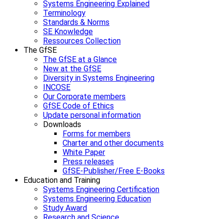
Systems Engineering Explained
Terminology
Standards & Norms
SE Knowledge
Ressources Collection
The GfSE
The GfSE at a Glance
New at the GfSE
Diversity in Systems Engineering
INCOSE
Our Corporate members
GfSE Code of Ethics
Update personal information
Downloads
Forms for members
Charter and other documents
White Paper
Press releases
GfSE-Publisher/Free E-Books
Education and Training
Systems Engineering Certification
Systems Engineering Education
Study Award
Research and Science